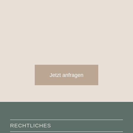
ca. 600 Bilder in hoher Auflösung
Online Galerie für Euch und Eure Gäste
Anfahrt innerhalb von 30 km frei
Jetzt anfragen
RECHTLICHES