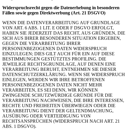
Widerspruchsrecht gegen die Datenerhebung in besonderen
Fällen sowie gegen Direktwerbung (Art. 21 DSGVO)
WENN DIE DATENVERARBEITUNG AUF GRUNDLAGE
VON ART. 6 ABS. 1 LIT. E ODER F DSGVO ERFOLGT,
HABEN SIE JEDERZEIT DAS RECHT, AUS GRÜNDEN, DIE
SICH AUS IHRER BESONDEREN SITUATION ERGEBEN,
GEGEN DIE VERARBEITUNG IHRER
PERSONENBEZOGENEN DATEN WIDERSPRUCH
EINZULEGEN; DIES GILT AUCH FÜR EIN AUF DIESE
BESTIMMUNGEN GESTÜTZTES PROFILING. DIE
JEWEILIGE RECHTSGRUNDLAGE, AUF DENEN EINE
VERARBEITUNG BERUHT, ENTNEHMEN SIE DIESER
DATENSCHUTZERKLÄRUNG. WENN SIE WIDERSPRUCH
EINLEGEN, WERDEN WIR IHRE BETROFFENEN
PERSONENBEZOGENEN DATEN NICHT MEHR
VERARBEITEN, ES SEI DENN, WIR KÖNNEN
ZWINGENDE SCHUTZWÜRDIGE GRÜNDE FÜR DIE
VERARBEITUNG NACHWEISEN, DIE IHRE INTERESSEN,
RECHTE UND FREIHEITEN ÜBERWIEGEN ODER DIE
VERARBEITUNG DIENT DER GELTENDMACHUNG,
AUSÜBUNG ODER VERTEIDIGUNG VON
RECHTSANSPRÜCHEN (WIDERSPRUCH NACH ART. 21
ABS. 1 DSGVO).